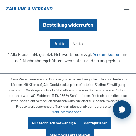
ZAHLUNG & VERSAND
Bestellung widerrufen
Brutto
Netto
* Alle Preise inkl. gesetzl. Mehrwertsteuer zzgl.
Versandkosten
und
ggf. Nachnahmegebühren, wenn nicht anders angegeben.
Diese Website verwendet Cookies, um eine bestmögliche Erfahrung bieten zu
können. Mit Klick auf „Alle Cookies akzeptieren“ erteilen Sie Ihre Einwilligung
auch in die Weitergabe über Ihr Verhalten in unserem Shop an unseren Partner,
die shopware AG (Ebbinghoff 10, 48624 Schöppingen, Deutschland), die diese
Daten Ihnen nicht persönlich zuordnen kann, sie aber zu eigenen Zwecken (z.B.
Produktverbesserungen, Marktverhaltensanalysen) verarbeiten darf.
Mehr Informationen ...
Nur technisch notwendige
Konfigurieren
Alle Cookies akzeptieren