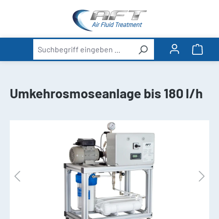
alt springen
Ware
Umkehrosmoseanlage bis 180 l/h
Bildergalerie überspringen