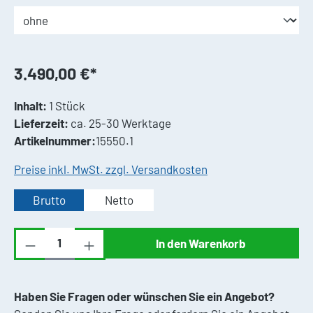
3.490,00 €*
Inhalt:
1 Stück
Lieferzeit:
ca. 25-30 Werktage
Artikelnummer:
15550.1
Preise inkl. MwSt. zzgl. Versandkosten
Brutto
Netto
Produkt Anzahl: Gib den gewünschten Wert ei
In den Warenkorb
Haben Sie Fragen oder wünschen Sie ein Angebot?