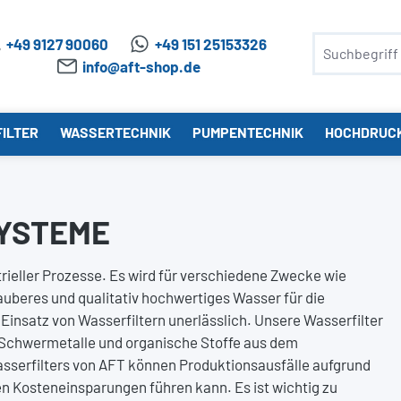
+49 9127 90060
+49 151 25153326
info@aft-shop.de
ILTER
WASSERTECHNIK
PUMPENTECHNIK
HOCHDRUC
SYSTEME
trieller Prozesse. Es wird für verschiedene Zwecke wie
auberes und qualitativ hochwertiges Wasser für die
r Einsatz von Wasserfiltern unerlässlich. Unsere Wasserfilter
, Schwermetalle und organische Stoffe aus dem
Wasserfilters von AFT können Produktionsausfälle aufgrund
n Kosteneinsparungen führen kann. Es ist wichtig zu