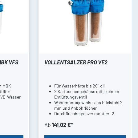
MBK VFS
VOLLENTSALZER PRO VE2
ch MBK
Für Wasserhärte bis 20 °dH
filter
2 Kartuschengehäuse mit je einem
 VE-Wasser
Entlüftungsventil
Wandmontagewinkel aus Edelstahl 2
mm und Anbohrlöcher
Durchflussbegrenzer montiert 2
l/min. inkl. Rückflussverhinderer
Ab
141,02 €*
(optional)