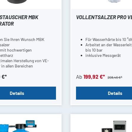
STAUSCHER MBK
VOLLENTSALZER PRO V
RATOR
len Sie Ihren Wunsch MBK
Für Wasserhärte bis 10 °d
salzer
Arbeitet an der Wasserlei
t mit hochwertigen
bis 10 bar
ettharz
inklusive Messgerät
timalen Herstellung von VE-
in allen Bereichen
 €*
Ab
199,92 €*
208,46 €*
Details
Details