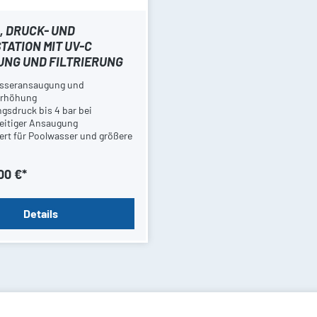
, DRUCK- UND
ATION MIT UV-C
UNG UND FILTRIERUNG
sseransaugung und
erhöhung
gsdruck bis 4 bar bei
zeitiger Ansaugung
ert für Poolwasser und größere
ntkeimung mit Sediment- und
00 €*
hlefilter
Details