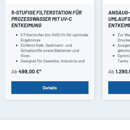
5-STUFIGE FILTERSTATION FÜR
ANSAUG-
PROZESSWASSER MIT UV-C
UMLAUFST
ENTKEIMUNG
ENTKEIM
5 Filterstufen bis 1400 l/h für optimale
Zur Wa
Ergebnisse
Druck
Entfernt Kalk, Sediment- und
Ausgan
Schadstoffe sowie Bakterien und
gleich
Viren
Optimi
Geeignet für Gewerbe, Industrie und
Tanks
Haushalt
UV-C E
Ab
498,00 €*
Ab
1.290,
Aktivko
Details