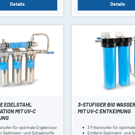
Details
Details
GE EDELSTAHL
3-STUFIGER BIG WASSE
ATION MIT UV-C
MIT UV-C ENTKEIMUNG
UNG
rstufen für optimale Ergebnisse
3 Filterstufen für optimal
nt Sediment- und Schadstoffe
Entfernt Sediment- und S