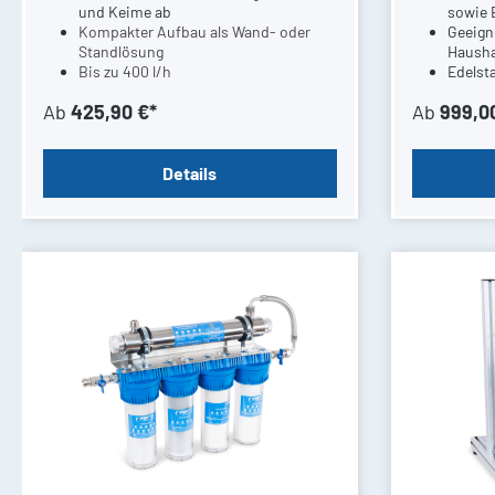
und Keime ab
sowie 
Kompakter Aufbau als Wand- oder
Geeign
Standlösung
Hausha
Bis zu 400 l/h
Edelst
Ab
425,90 €*
Ab
999,0
Details