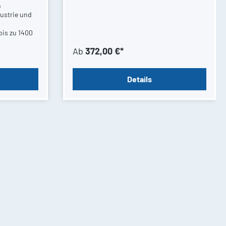
n
ustrie und
bis zu 1400
Ab
372,00 €*
Details