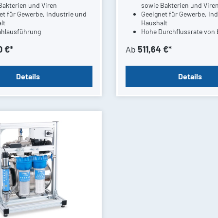
Bakterien und Viren
sowie Bakterien und Vire
et für Gewerbe, Industrie und
Geeignet für Gewerbe, Ind
lt
Haushalt
ahlausführung
Hohe Durchflussrate von 
l/h möglich
0 €*
Ab
511,64 €*
Details
Details