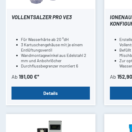
VOLLENTSALZER PRO VE3
IONENAU
KONFIGU
Für Wasserhärte ab 20 °dH
Erstel
3 Kartuschengehäuse mit je einem
Vollent
Entlüftungsventil
Befüll
Wandmontagewinkel aus Edelstahl 2
Mischb
mm und Anbohrlöcher
Zur op
Durchflussbegrenzer montiert 6
Wasser 
l/min. inkl. Rückflussverhinderer
Ab
191,00 €*
Ab
152,90
Details