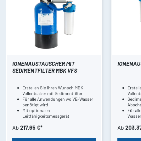
IONENAUSTAUSCHER MIT
IONENAU
SEDIMENTFILTER MBK VFS
Erstellen Sie Ihren Wunsch MBK
Erstel
Vollentsalzer mit Sedimentfilter
Vollent
Für alle Anwendungen wo VE-Wasser
Sedimen
benötigt wird
Absche
Mit optionalen
Für al
Leitfähigkeitsmessgerät
Wasse
Mit op
Ab
217,65 €*
Ab
203,3
Leitfä