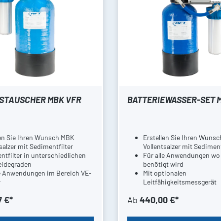
STAUSCHER MBK VFR
BATTERIEWASSER-SET 
len Sie Ihren Wunsch MBK
Erstellen Sie Ihren Wuns
salzer mit Sedimentfilter
Vollentsalzer mit Sediment
tfilter in unterschiedlichen
Für alle Anwendungen wo
idegraden
benötigt wird
le Anwendungen im Bereich VE-
Mit optionalen
r
Leitfähigkeitsmessgerät
tionalen
7 €*
Ab
440,00 €*
higkeitsmessgerät