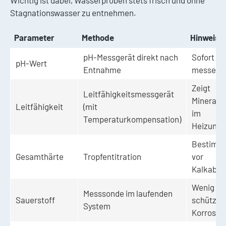
Stagnationswasser zu entnehmen.
Parameter
Methode
Hinweise
pH-Messgerät direkt nach
Sofort vo
pH-Wert
Entnahme
messen
Zeigt
Leitfähigkeitsmessgerät
Minerali
Leitfähigkeit
(mit
im
Temperaturkompensation)
Heizungs
Bestimmt
Gesamthärte
Tropfentitration
vor
Kalkabla
Wenig Sa
Messsonde im laufenden
Sauerstoff
schützt v
System
Korrosio