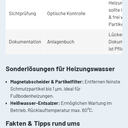
Heizungs
sollte im
Sichtprüfung
Optische Kontrolle
& frei von
Partikeln
Lückenlo
Dokumentation
Anlagenbuch
Dokumen
ist Pflich
Sonderlösungen für Heizungswasser
Magnetabscheider & Partikelfilter:
Entfernen feinste
Schmutzpartikel bis 1 µm, ideal für
Fußbodenheizungen.
Heißwasser-Entsalzer:
Ermöglichen Wartung im
Betrieb, Rücklauftemperatur max. 60°C.
Fakten & Tipps rund ums