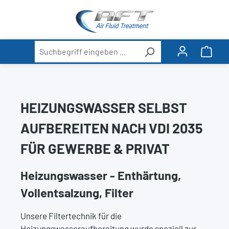
alt springen
Ware
HEIZUNGSWASSER SELBST
AUFBEREITEN NACH VDI 2035
FÜR GEWERBE & PRIVAT
Heizungswasser - Enthärtung,
Vollentsalzung, Filter
Unsere Filtertechnik für die
Heizungswasseraufbereitung wurde speziell zur