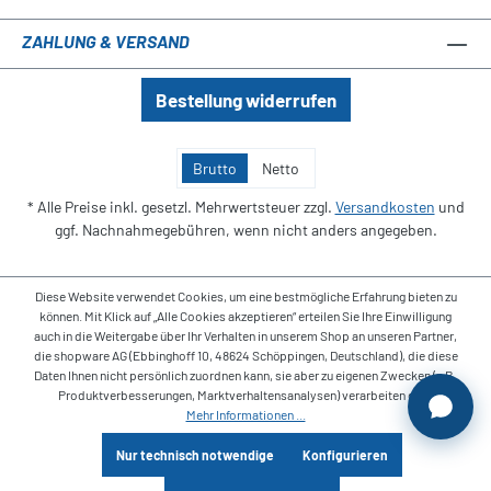
ZAHLUNG & VERSAND
Bestellung widerrufen
Brutto
Netto
* Alle Preise inkl. gesetzl. Mehrwertsteuer zzgl.
Versandkosten
und
ggf. Nachnahmegebühren, wenn nicht anders angegeben.
Diese Website verwendet Cookies, um eine bestmögliche Erfahrung bieten zu
können. Mit Klick auf „Alle Cookies akzeptieren“ erteilen Sie Ihre Einwilligung
auch in die Weitergabe über Ihr Verhalten in unserem Shop an unseren Partner,
die shopware AG (Ebbinghoff 10, 48624 Schöppingen, Deutschland), die diese
Daten Ihnen nicht persönlich zuordnen kann, sie aber zu eigenen Zwecken (z.B.
Produktverbesserungen, Marktverhaltensanalysen) verarbeiten darf.
Mehr Informationen ...
Nur technisch notwendige
Konfigurieren