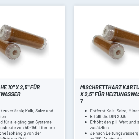
E 10" X 2,5" FÜR
MISCHBETTHARZ KARTU
EWASSER
X 2,5" FÜR HEIZUNGSWA
7
t zuverlässig Kalk, Salze und
Entfernt Kalk, Salze, Miner
lien
Erfüllt die DIN 2035
d für alle gängigen Systeme
Erhöht den pH-Wert und 
usbeute von 50-150 Liter pro
zusätzlich
che (abhängig von der
Je nach Leitungswasserqu
härte vor Ort)
zu 150l Ausbeute