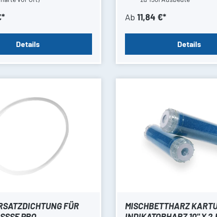
€*
Ab
11,84 €*
Details
Details
ERSATZDICHTUNG FÜR
MISCHBETTHARZ KARTU
SSSE PRO
INDIKATORHARZ 10" X 2,