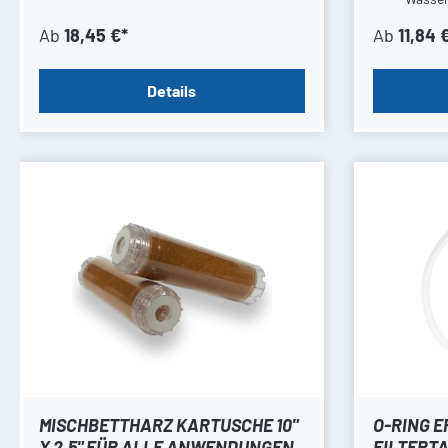
Ab
18,45 €*
Ab
11,84 
Details
MISCHBETTHARZ KARTUSCHE 10"
O-RING 
X 2,5" FÜR ALLE ANWENDUNGEN
FILTERTA