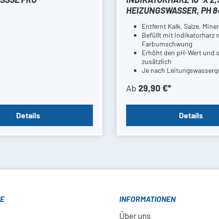
HEIZUNGSWASSER, PH 8
Entfernt Kalk, Salze, Miner
Befüllt mit Indikatorharz 
Farbumschwung
Erhöht den pH-Wert und 
zusätzlich
Je nach Leitungswasserqu
zu 150l Ausbeute
Ab
29,90 €*
Details
Details
CE
INFORMATIONEN
Über uns