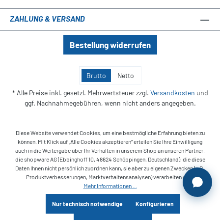
ZAHLUNG & VERSAND
Bestellung widerrufen
Brutto
Netto
* Alle Preise inkl. gesetzl. Mehrwertsteuer zzgl.
Versandkosten
und
ggf. Nachnahmegebühren, wenn nicht anders angegeben.
Diese Website verwendet Cookies, um eine bestmögliche Erfahrung bieten zu
können. Mit Klick auf „Alle Cookies akzeptieren“ erteilen Sie Ihre Einwilligung
auch in die Weitergabe über Ihr Verhalten in unserem Shop an unseren Partner,
die shopware AG (Ebbinghoff 10, 48624 Schöppingen, Deutschland), die diese
Daten Ihnen nicht persönlich zuordnen kann, sie aber zu eigenen Zwecken (z.B.
Produktverbesserungen, Marktverhaltensanalysen) verarbeiten darf.
Mehr Informationen ...
Nur technisch notwendige
Konfigurieren