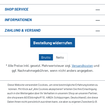
SHOP SERVICE
INFORMATIONEN
ZAHLUNG & VERSAND
Bestellung widerrufen
Brutto
Netto
* Alle Preise inkl. gesetzl. Mehrwertsteuer zzgl.
Versandkosten
und
ggf. Nachnahmegebühren, wenn nicht anders angegeben.
Diese Website verwendet Cookies, um eine bestmögliche Erfahrung bieten zu
können. Mit Klick auf „Alle Cookies akzeptieren“ erteilen Sie Ihre Einwilligung
auch in die Weitergabe über Ihr Verhalten in unserem Shop an unseren Partner,
die shopware AG (Ebbinghoff 10, 48624 Schöppingen, Deutschland), die diese
Daten Ihnen nicht persönlich zuordnen kann, sie aber zu eigenen Zwecken (z.B.