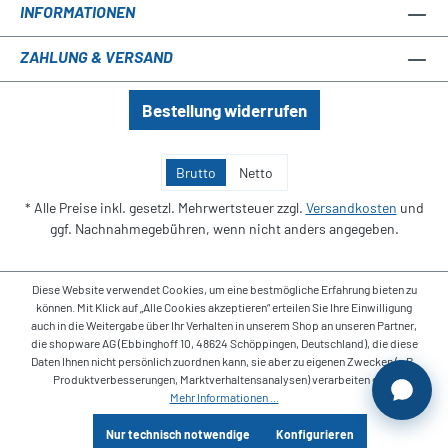
INFORMATIONEN
ZAHLUNG & VERSAND
Bestellung widerrufen
Brutto
Netto
* Alle Preise inkl. gesetzl. Mehrwertsteuer zzgl.
Versandkosten
und
ggf. Nachnahmegebühren, wenn nicht anders angegeben.
Diese Website verwendet Cookies, um eine bestmögliche Erfahrung bieten zu
können. Mit Klick auf „Alle Cookies akzeptieren“ erteilen Sie Ihre Einwilligung
auch in die Weitergabe über Ihr Verhalten in unserem Shop an unseren Partner,
die shopware AG (Ebbinghoff 10, 48624 Schöppingen, Deutschland), die diese
Daten Ihnen nicht persönlich zuordnen kann, sie aber zu eigenen Zwecken (z.B.
Produktverbesserungen, Marktverhaltensanalysen) verarbeiten darf.
Mehr Informationen ...
Nur technisch notwendige
Konfigurieren