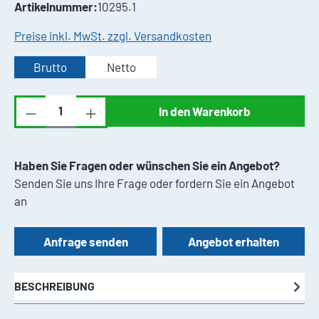
Artikelnummer:
10295.1
Preise inkl. MwSt. zzgl. Versandkosten
Brutto
Netto
Produkt Anzahl: Gib den gewünschten Wert ei
In den Warenkorb
Haben Sie Fragen oder wünschen Sie ein Angebot?
Senden Sie uns Ihre Frage oder fordern Sie ein Angebot
an
Anfrage senden
Angebot erhalten
BESCHREIBUNG