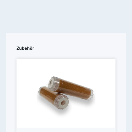
Produktgalerie überspringen
Zubehör