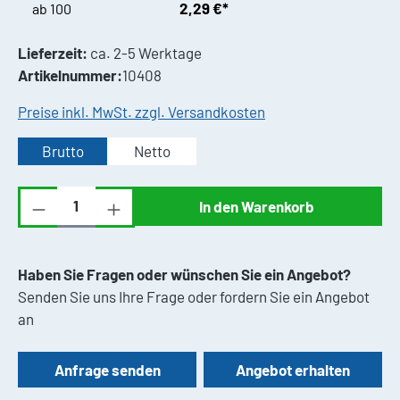
2,29 €*
ab
100
Lieferzeit:
ca. 2-5 Werktage
Artikelnummer:
10408
Preise inkl. MwSt. zzgl. Versandkosten
Brutto
Netto
Produkt Anzahl: Gib den gewünschten Wert ei
In den Warenkorb
Haben Sie Fragen oder wünschen Sie ein Angebot?
Senden Sie uns Ihre Frage oder fordern Sie ein Angebot
an
Anfrage senden
Angebot erhalten