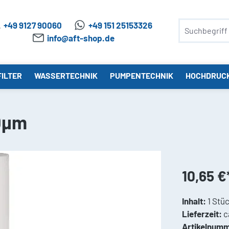
+49 9127 90060
+49 151 25153326
info@aft-shop.de
ILTER
WASSERTECHNIK
PUMPENTECHNIK
HOCHDRUC
10µm
10,65 €
Inhalt:
1 Stü
Lieferzeit:
c
Artikelnumm