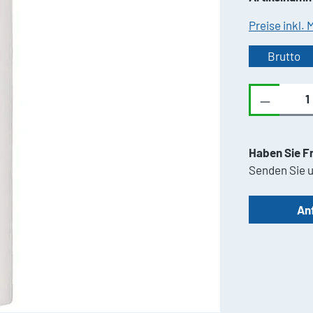
Preise inkl.
Brutto
Produkt 
Haben Sie F
Senden Sie u
An