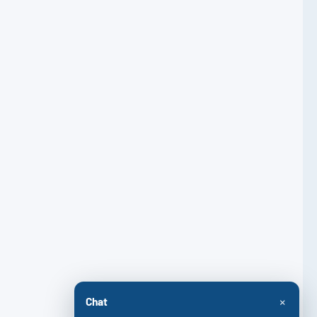
×
Chat