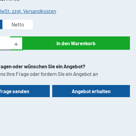
 MwSt. zzgl. Versandkosten
Netto
Anzahl: Gib den gewünschten Wert ein oder 
In den Warenkorb
ragen oder wünschen Sie ein Angebot?
ns Ihre Frage oder fordern Sie ein Angebot an
frage senden
Angebot erhalten