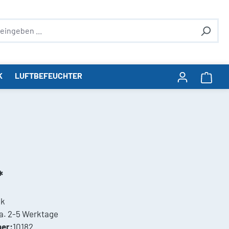
K
LUFTBEFEUCHTER
Ware
*
ck
a. 2-5 Werktage
er:
10182