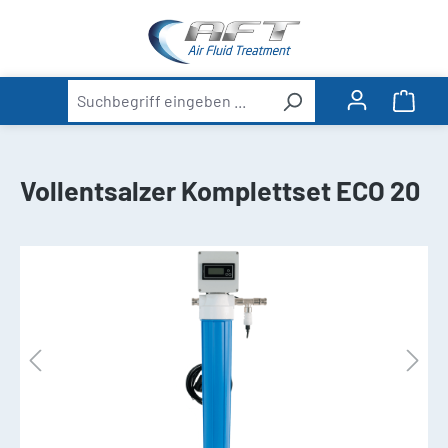
alt springen
Ware
Vollentsalzer Komplettset ECO 20
Bildergalerie überspringen