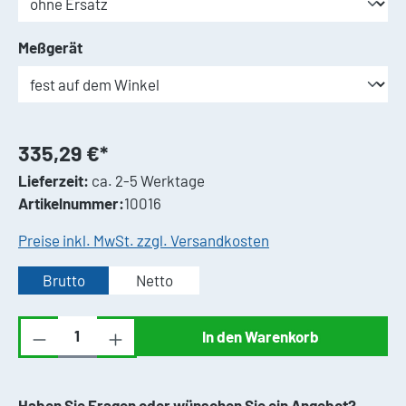
auswählen
Meßgerät
335,29 €*
Lieferzeit:
ca. 2-5 Werktage
Artikelnummer:
10016
Preise inkl. MwSt. zzgl. Versandkosten
Brutto
Netto
Produkt Anzahl: Gib den gewünschten Wert ei
In den Warenkorb
Haben Sie Fragen oder wünschen Sie ein Angebot?