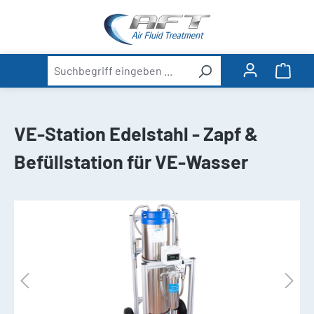
alt springen
Ware
VE-Station Edelstahl - Zapf &
Befüllstation für VE-Wasser
Bildergalerie überspringen