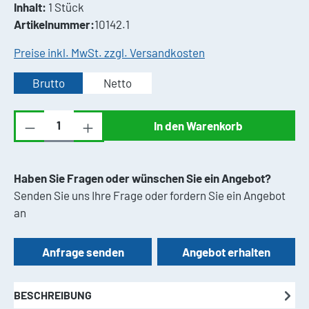
Inhalt:
1 Stück
Artikelnummer:
10142.1
Preise inkl. MwSt. zzgl. Versandkosten
Brutto
Netto
Produkt Anzahl: Gib den gewünschten Wert ei
In den Warenkorb
Haben Sie Fragen oder wünschen Sie ein Angebot?
Senden Sie uns Ihre Frage oder fordern Sie ein Angebot
an
Anfrage senden
Angebot erhalten
BESCHREIBUNG