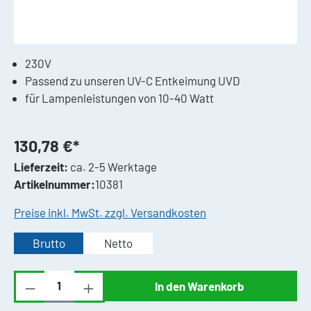
230V
Passend zu unseren UV-C Entkeimung UVD
für Lampenleistungen von 10-40 Watt
130,78 €*
Lieferzeit:
ca. 2-5 Werktage
Artikelnummer:
10381
Preise inkl. MwSt. zzgl. Versandkosten
Brutto
Netto
Produkt Anzahl: Gib den gewünschten Wert ei
In den Warenkorb