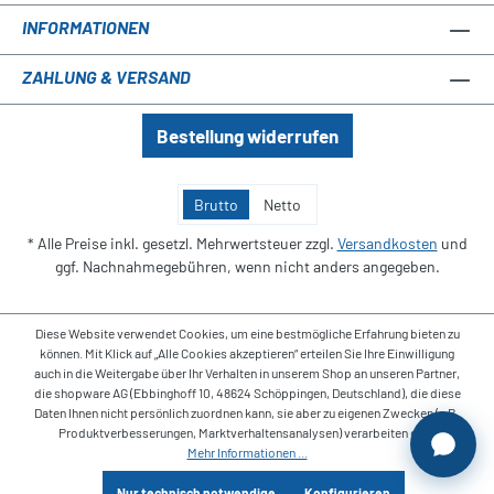
INFORMATIONEN
ZAHLUNG & VERSAND
Bestellung widerrufen
Brutto
Netto
* Alle Preise inkl. gesetzl. Mehrwertsteuer zzgl.
Versandkosten
und
ggf. Nachnahmegebühren, wenn nicht anders angegeben.
Diese Website verwendet Cookies, um eine bestmögliche Erfahrung bieten zu
können. Mit Klick auf „Alle Cookies akzeptieren“ erteilen Sie Ihre Einwilligung
auch in die Weitergabe über Ihr Verhalten in unserem Shop an unseren Partner,
die shopware AG (Ebbinghoff 10, 48624 Schöppingen, Deutschland), die diese
Daten Ihnen nicht persönlich zuordnen kann, sie aber zu eigenen Zwecken (z.B.
Produktverbesserungen, Marktverhaltensanalysen) verarbeiten darf.
Mehr Informationen ...
Nur technisch notwendige
Konfigurieren