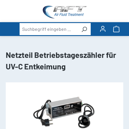
alt springen
Ware
Netzteil Betriebstageszähler für
UV-C Entkeimung
Bildergalerie überspringen