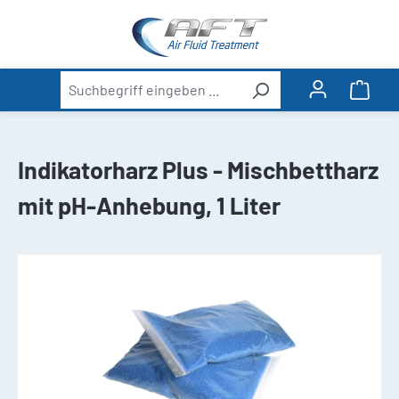
alt springen
Ware
Indikatorharz Plus - Mischbettharz
mit pH-Anhebung, 1 Liter
Bildergalerie überspringen