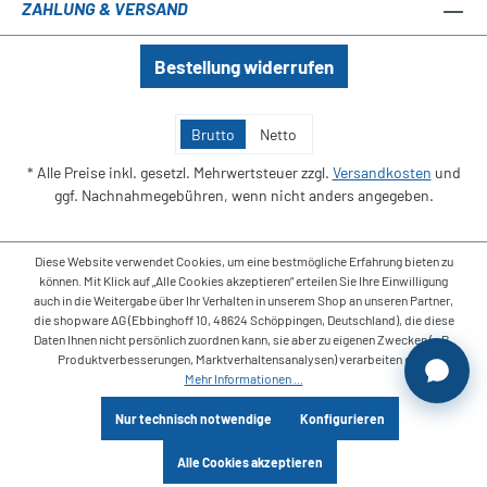
ZAHLUNG & VERSAND
Bestellung widerrufen
Brutto
Netto
* Alle Preise inkl. gesetzl. Mehrwertsteuer zzgl.
Versandkosten
und
ggf. Nachnahmegebühren, wenn nicht anders angegeben.
Diese Website verwendet Cookies, um eine bestmögliche Erfahrung bieten zu
können. Mit Klick auf „Alle Cookies akzeptieren“ erteilen Sie Ihre Einwilligung
auch in die Weitergabe über Ihr Verhalten in unserem Shop an unseren Partner,
die shopware AG (Ebbinghoff 10, 48624 Schöppingen, Deutschland), die diese
Daten Ihnen nicht persönlich zuordnen kann, sie aber zu eigenen Zwecken (z.B.
Produktverbesserungen, Marktverhaltensanalysen) verarbeiten darf.
Mehr Informationen ...
Nur technisch notwendige
Konfigurieren
Alle Cookies akzeptieren