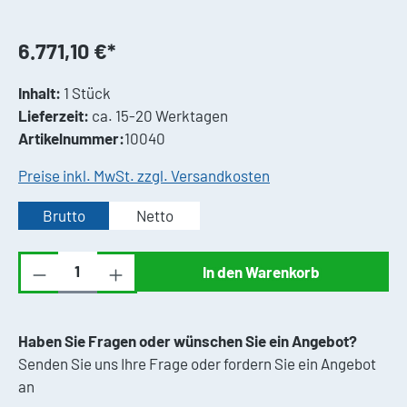
6.771,10 €*
Inhalt:
1 Stück
Lieferzeit:
ca. 15-20 Werktagen
Artikelnummer:
10040
Preise inkl. MwSt. zzgl. Versandkosten
Brutto
Netto
Produkt Anzahl: Gib den gewünschten Wert ei
In den Warenkorb
Haben Sie Fragen oder wünschen Sie ein Angebot?
Senden Sie uns Ihre Frage oder fordern Sie ein Angebot
an