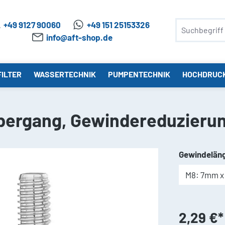
+49 9127 90060
+49 151 25153326
info@aft-shop.de
ILTER
WASSERTECHNIK
PUMPENTECHNIK
HOCHDRUC
ergang, Gewindereduzierun
Gewindelän
2,29 €*