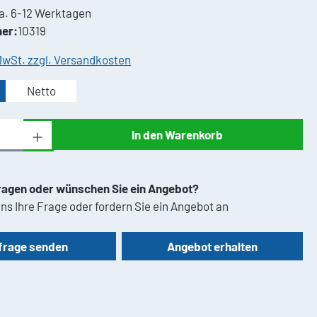
a. 6-12 Werktagen
er:
10319
 MwSt. zzgl. Versandkosten
Netto
Anzahl: Gib den gewünschten Wert ein oder 
In den Warenkorb
ragen oder wünschen Sie ein Angebot?
ns Ihre Frage oder fordern Sie ein Angebot an
frage senden
Angebot erhalten