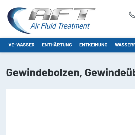
springen
Zur Hauptnavigation springen
VE-WASSER
ENTHÄRTUNG
ENTKEIMUNG
WASSERF
Gewindebolzen, Gewindeüb
Bildergalerie überspringen