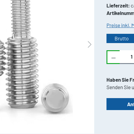
Lieferzeit:
c
Artikelnumm
Preise inkl.
Brutto
Produkt 
Haben Sie F
Senden Sie u
An