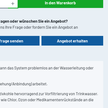
Anzahl: Gib den gewünschten Wert ein oder 
In den Warenkorb
ragen oder wünschen Sie ein Angebot?
ns Ihre Frage oder fordern Sie ein Angebot an
frage senden
Angebot erhalten
nn das System problemlos an der Wasserleitung oder
ziehung/Anbindung) arbeitet.
ktivkohle hervorragend zur Vorfiltrierung von Trinkwasser.
 wie Chlor, Ozon oder Medikamentenrückstände an die