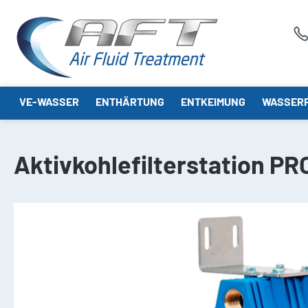
springen
Zur Hauptnavigation springen
VE-WASSER
ENTHÄRTUNG
ENTKEIMUNG
WASSERF
Aktivkohlefilterstation PRO
Bildergalerie überspringen