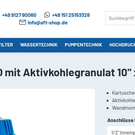
+49 9127 90060
+49 151 25153326
info@aft-shop.de
ILTER
WASSERTECHNIK
PUMPENTECHNIK
HOCHDRUC
 mit Aktivkohlegranulat 10" 
Kartuschen
Aktivkohle
Wandmonta
Anschlüsse 