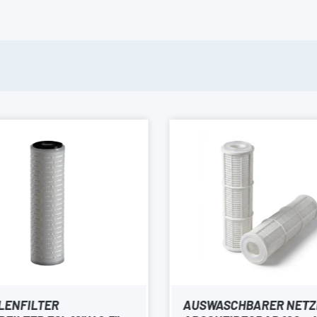
LENFILTER
AUSWASCHBARER NETZ