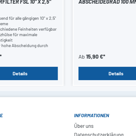
FILTER FSL 10" X 2,5"
ABSCHEIDEGRAD 100 Μ
end für alle gängigen 10" x 2,5"
teme
schiedene Feinheiten verfügbar
tzhülse für maximale
tigkeit
r hohe Abscheidung durch
e Fläche
*
Ab
15,90 €*
Details
Details
CE
INFORMATIONEN
Über uns
Datenschutzerklärung