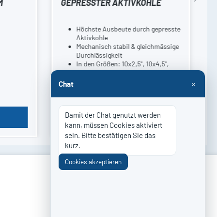
M
GEPRESSTER AKTIVKOHLE
Höchste Ausbeute durch gepresste
Aktivkohle
Mechanisch stabil & gleichmässige
Durchlässigkeit
In den Größen: 10x2,5", 10x4,5",
20x2,5", 20x4,5"
Entfernt, Biologie, Chlor &
×
Chat
Ab
15,41 €*
Schwermetalle
Damit der Chat genutzt werden 
Details
kann, müssen Cookies aktiviert 
sein. Bitte bestätigen Sie das 
kurz.
Cookies akzeptieren
ZAHLUNG & VERSAND