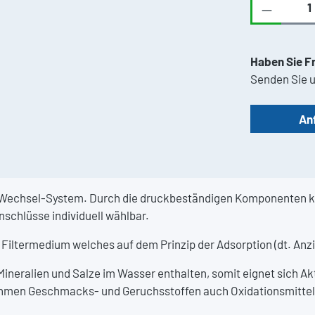
Produkt 
Haben Sie F
Senden Sie u
An
-Wechsel-System. Durch die druckbeständigen Komponenten ka
nschlüsse individuell wählbar.
s Filtermedium welches auf dem Prinzip der Adsorption (dt. An
n Mineralien und Salze im Wasser enthalten, somit eignet sich A
nehmen Geschmacks- und Geruchsstoffen auch Oxidationsmittel