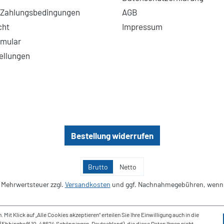
 Zahlungsbedingungen
AGB
cht
Impressum
rmular
ellungen
Bestellung widerrufen
Brutto
Netto
l. Mehrwertsteuer zzgl.
Versandkosten
und ggf. Nachnahmegebühren, wenn 
t Klick auf „Alle Cookies akzeptieren“ erteilen Sie Ihre Einwilligung auch in die
(Ebbinghoff 10, 48624 Schöppingen, Deutschland), die diese Daten Ihnen nicht