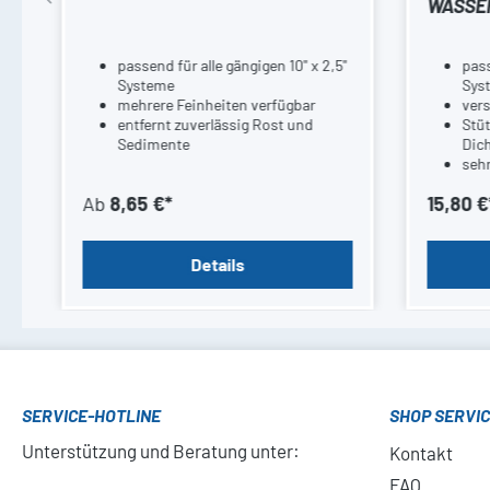
WASSER
nd
passend für alle gängigen 10" x 2,5"
pass
Systeme
Sys
mehrere Feinheiten verfügbar
ver
entfernt zuverlässig Rost und
Stü
Sedimente
Dich
seh
hoh
Ab
8,65 €*
15,80 €
Details
SERVICE-HOTLINE
SHOP SERVI
Unterstützung und Beratung unter:
Kontakt
FAQ