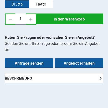
Brutto
Netto
Produkt Anzahl: Gib den gewünschten Wert ei
In den Warenkorb
Haben Sie Fragen oder wünschen Sie ein Angebot?
Senden Sie uns Ihre Frage oder fordern Sie ein Angebot
an
Anfrage senden
Angebot erhalten
BESCHREIBUNG