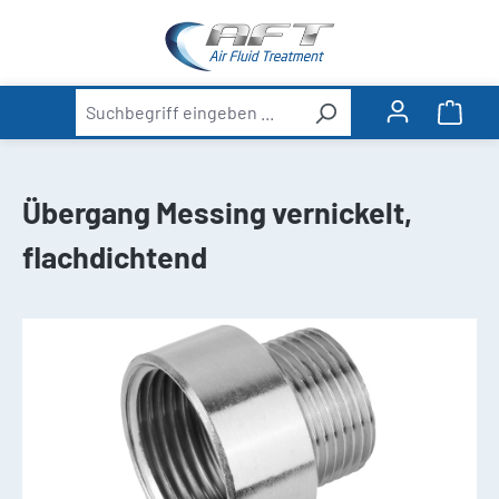
alt springen
Ware
Übergang Messing vernickelt,
flachdichtend
Bildergalerie überspringen