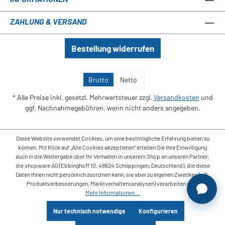
ZAHLUNG & VERSAND
Bestellung widerrufen
Brutto
Netto
* Alle Preise inkl. gesetzl. Mehrwertsteuer zzgl.
Versandkosten
und
ggf. Nachnahmegebühren, wenn nicht anders angegeben.
Diese Website verwendet Cookies, um eine bestmögliche Erfahrung bieten zu
können. Mit Klick auf „Alle Cookies akzeptieren“ erteilen Sie Ihre Einwilligung
auch in die Weitergabe über Ihr Verhalten in unserem Shop an unseren Partner,
die shopware AG (Ebbinghoff 10, 48624 Schöppingen, Deutschland), die diese
Daten Ihnen nicht persönlich zuordnen kann, sie aber zu eigenen Zwecken (z.B.
Produktverbesserungen, Marktverhaltensanalysen) verarbeiten darf.
Mehr Informationen ...
Nur technisch notwendige
Konfigurieren