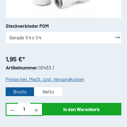
auswählen
Steckverbinder POM
1,95 €*
Artikelnummer:
10433.1
Preise inkl. MwSt. zzgl. Versandkosten
Brutto
Netto
Produkt Anzahl: Gib den gewünschten Wert ei
In den Warenkorb