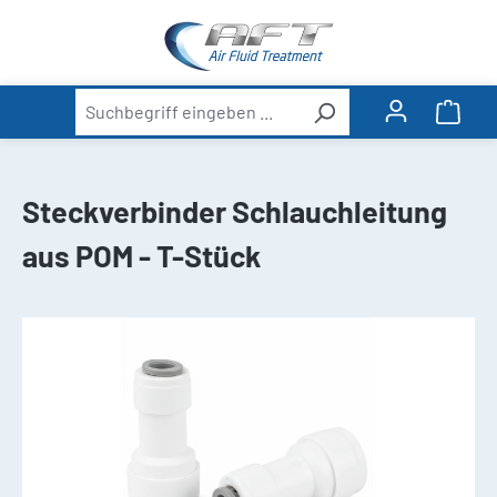
alt springen
Ware
Steckverbinder Schlauchleitung
aus POM - T-Stück
Bildergalerie überspringen