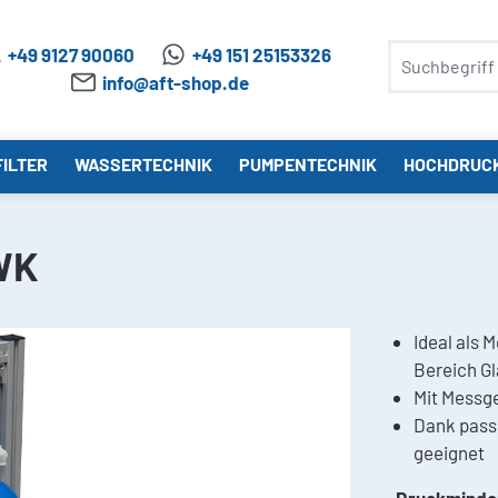
+49 9127 90060
+49 151 25153326
info@aft-shop.de
ILTER
WASSERTECHNIK
PUMPENTECHNIK
HOCHDRUC
WK
Ideal als 
Bereich Gl
Mit Messg
Dank pass
geeignet