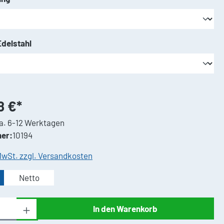
auswählen
delstahl
8 €*
a. 6-12 Werktagen
er:
10194
 MwSt. zzgl. Versandkosten
Netto
Anzahl: Gib den gewünschten Wert ein oder 
In den Warenkorb