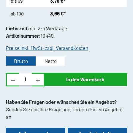
3,78 €*
bis
99
3,66 €*
ab
100
Lieferzeit:
ca. 2-5 Werktage
Artikelnummer:
10440
Preise inkl. MwSt. zzgl. Versandkosten
Brutto
Netto
Produkt Anzahl: Gib den gewünschten Wert ei
In den Warenkorb
Haben Sie Fragen oder wünschen Sie ein Angebot?
Senden Sie uns Ihre Frage oder fordern Sie ein Angebot
an