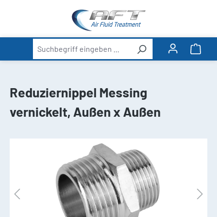
alt springen
Ware
Reduziernippel Messing
vernickelt, Außen x Außen
Bildergalerie überspringen