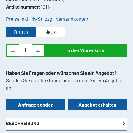
Artikelnummer:
10114
Preise inkl. MwSt. zzgl. Versandkosten
Brutto
Netto
Produkt Anzahl: Gib den gewünschten Wert ei
In den Warenkorb
Haben Sie Fragen oder wünschen Sie ein Angebot?
Senden Sie uns Ihre Frage oder fordern Sie ein Angebot
an
Anfrage senden
Angebot erhalten
BESCHREIBUNG